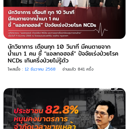
นักวิชาการ เตือนทุก 10 วินาที มีคนตายจาก
น้ำเมา 1 คน ชี้ “แอลกอฮอล์” ปัจจัยเร่งป่วยโรค
NCDs เกินครึ่งป่วยไม่รู้ตัว
โพสเมื่อ :
12 ธันวาคม 2568
อ่านแล้ว 841 ครั้ง