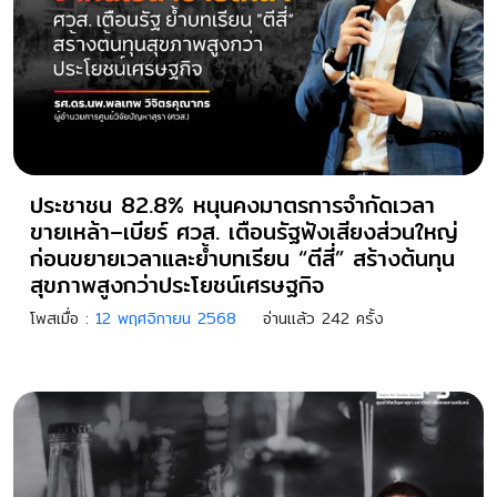
ประชาชน 82.8% หนุนคงมาตรการจำกัดเวลา
ขายเหล้า–เบียร์ ศวส. เตือนรัฐฟังเสียงส่วนใหญ่
ก่อนขยายเวลาและย้ำบทเรียน “ตีสี่” สร้างต้นทุน
สุขภาพสูงกว่าประโยชน์เศรษฐกิจ
โพสเมื่อ :
12 พฤศจิกายน 2568
อ่านแล้ว 242 ครั้ง