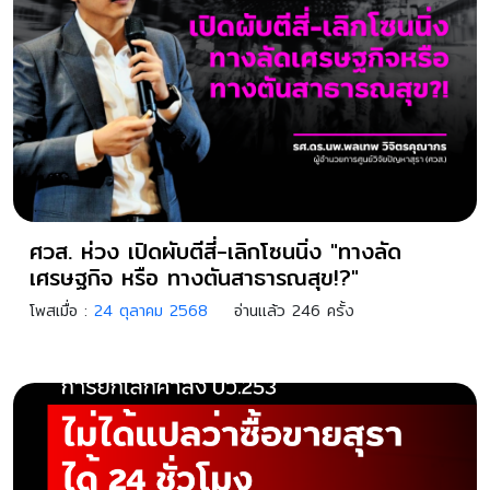
ศวส. ห่วง เปิดผับตีสี่-เลิกโซนนิ่ง "ทางลัด
เศรษฐกิจ หรือ ทางตันสาธารณสุข!?"
โพสเมื่อ :
24 ตุลาคม 2568
อ่านแล้ว 246 ครั้ง