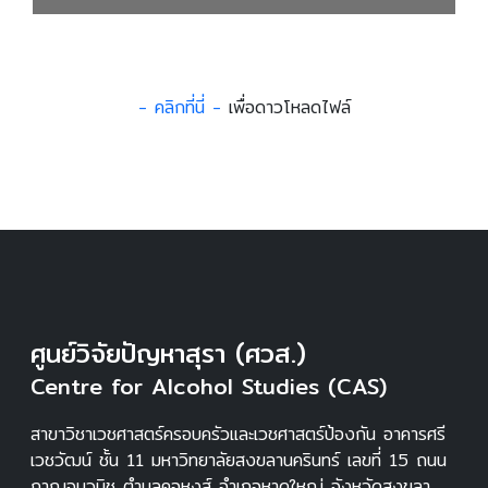
- คลิกที่นี่ -
เพื่อดาวโหลดไฟล์
ศูนย์วิจัยปัญหาสุรา (ศวส.)
Centre for Alcohol Studies (CAS)
สาขาวิชาเวชศาสตร์ครอบครัวและเวชศาสตร์ป้องกัน อาคารศรี
เวชวัฒน์ ชั้น 11 มหาวิทยาลัยสงขลานครินทร์ เลขที่ 15 ถนน
กาญจนวนิช ตำบลคอหงส์ อำเภอหาดใหญ่ จังหวัดสงขลา